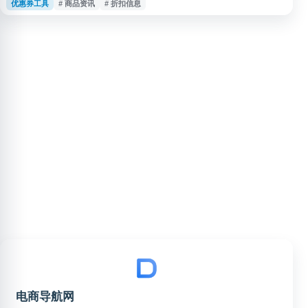
优惠券工具
# 商品资讯
# 折扣信息
“每日”“淘”等关键词展开，便于用户获取与网购、实惠消费相关的内容。
电商导航网