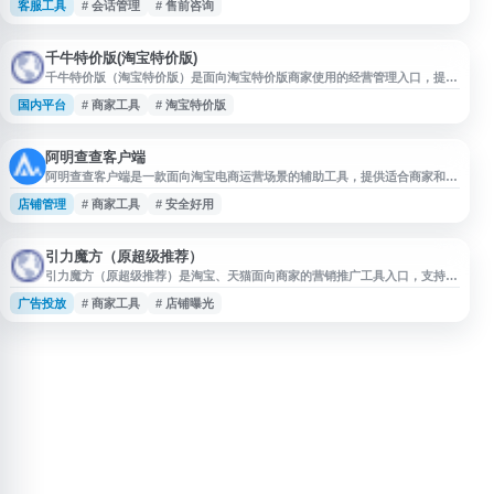
客服工具
# 会话管理
# 售前咨询
商经营者提供即时消息接待、会话管理和客户服务协作能力，帮助商家提升咨
询响应效率与店铺服务管理水平。
千牛特价版(淘宝特价版)
千牛特价版（淘宝特价版）是面向淘宝特价版商家使用的经营管理入口，提供
店铺管理、商品发布、订单处理、客户沟通等相关服务，帮助商家在特价版平
国内平台
# 商家工具
# 淘宝特价版
台开展日常运营。网站适合需要入驻、管理或了解淘宝特价版商家工具的用户
访问。
阿明查查客户端
阿明查查客户端是一款面向淘宝电商运营场景的辅助工具，提供适合商家和运
营人员日常使用的客户端服务。网站可用于了解阿明查查客户端相关信息及获
店铺管理
# 商家工具
# 安全好用
取官方入口，关键词包括阿明查查客户端官网、安全好用等，适合需要电商运
营辅助工具的用户参考。
引力魔方（原超级推荐）
引力魔方（原超级推荐）是淘宝、天猫面向商家的营销推广工具入口，支持商
品、店铺及内容等场景的推荐流量投放与效果管理。商家可通过该平台进行推
广告投放
# 商家工具
# 店铺曝光
广计划配置、目标人群触达和数据查看，用于提升店铺曝光、商品转化及营销
效率。