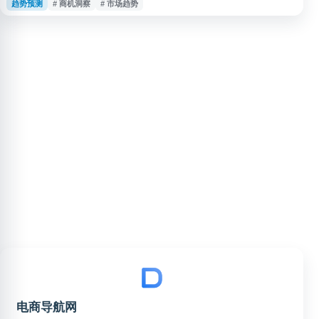
趋势预测
# 商机洞察
# 市场趋势
机会、优化商品规划与运营决策。平台适合淘宝商家、品牌方及电商运营人员
用于关注类目趋势、发掘商机方向和辅助店铺经营分析。
电商导航网