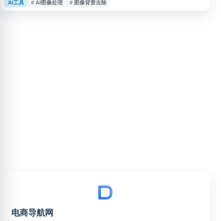
AI工具
# AI图像处理
# 图像背景去除
能。适用于老照片修复、低清图片优化、证件照制作及电商图片处理等场景，
帮助用户提升图片清晰度与视觉效果。
电商导航网