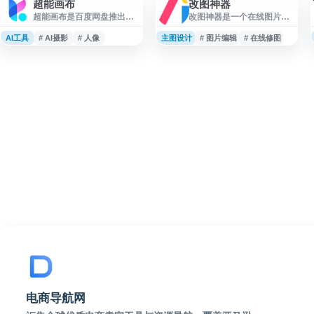
超能画布
改图神器
超能画布是百度网盘推出的
改图神器是一个在线图片编
AI 人像摄影与创意生成工
辑工具，支持 AI、EPS、
具，面向摄影师及图像创作
PSD、SVG 等多种图片格式
AI工具
# AI摄影
# 人像
主图设计
# 图片编辑
# 在线修图
者提供人物肖像、虚拟摄
处理，提供图片裁剪、尺寸
影、摄影特效、在线修图等
调整、颜色修改、抠图、添
能力。用户可通过 AI 生成和
加水印和文字等常用功能。
编辑人像照片，提升拍摄创
用户可通过网页完成照片编
意表达与后期处理效率，适
辑、自定义尺寸制作和基础
用于人像摄影、人物照片优
设计调整，适合电商配图、
化、创意海报和视觉内容制
社交媒体图片、办公素材和
作等场景。
日常图片处理等场景。
电商导航网