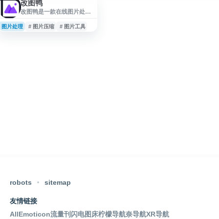
改图鸭
改图鸭是一款在线图片处理
工具，提供图片编辑、图片
压缩、图片格式转换等常用
图片处理
# 图片压缩
# 图片工具
功能。用户无需下载安装软
件，可直接在网页上传图片
并进行处理，适合日常改
图、优化图片体积、转换图
片格式等场景，操作便捷，
适用于个人、办公及内容创
作中的基础图片处理需求。
robots
sitemap
友情链接
AllEmoticon
流量刊
闪电图床
柠檬导航
奈导航
XR导航