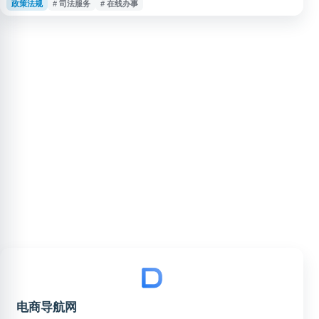
政策法规
# 司法服务
# 在线办事
了解常用诉讼办理支持内容，提升在线办事效率，适用于诉讼准备、案件办理
辅助及司法服务信息获取等场景。
电商导航网