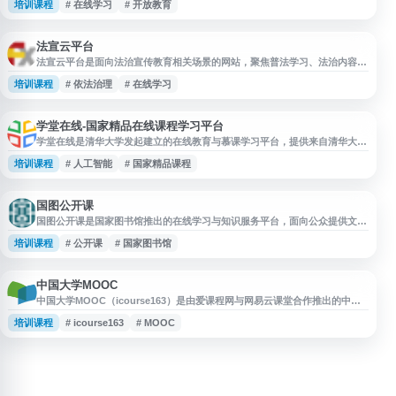
培训课程
# 在线学习
# 开放教育
用户按需选择课程，开展线上学习与自我提升，适合有终身学习、知识更新和
技能拓展需求的个人使用。
法宣云平台
法宣云平台是面向法治宣传教育相关场景的网站，聚焦普法学习、法治内容传
播与在线服务展示。平台可用于了解法宣云相关信息、访问普法资源及开展法
培训课程
# 依法治理
# 在线学习
治教育业务查询，适合关注普法宣传、依法治理和法治学习服务的用户参考使
用。
学堂在线-国家精品在线课程学习平台
学堂在线是清华大学发起建立的在线教育与慕课学习平台，提供来自清华大
学、北京大学、复旦大学、中国科学技术大学及部分海外高校的优质在线课
培训课程
# 人工智能
# 国家精品课程
程。平台课程覆盖计算机、人工智能、数据科学、经济学、英语、商业等多个
学科，支持在线学习、公开课、直播课程、认证课程、微学位和训练营等学习
形式，适合高校学生、职场人士及终身学习者查找国家精品在线开放课程资
源。
国图公开课
国图公开课是国家图书馆推出的在线学习与知识服务平台，面向公众提供文
化、历史、艺术、文献、阅读推广等领域的公开视频课程与讲座资源。网站依
培训课程
# 公开课
# 国家图书馆
托国家图书馆馆藏与专家资源，适合用户进行自主学习、知识拓展和公共文化
教育内容浏览。
中国大学MOOC
中国大学MOOC（icourse163）是由爱课程网与网易云课堂合作推出的中文
在线学习平台，提供来自国内高校的MOOC课程、大学公开课和视频公开课资
培训课程
# icourse163
# MOOC
源。平台涵盖多学科课程内容，支持在线学习、课程考核与认证证书申请，适
合学生、职场人士及希望提升知识技能的学习者使用。