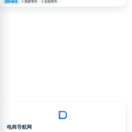
国际物流
# 商家寄件
# 在线寄件
务。平台支持全球3000多家快递物流公司，并面向企业和开发者提供快递查询
API、电子面单API、寄件API等接口能力，适用于个人用户、商家和企业物流
管理场景。
电商导航网