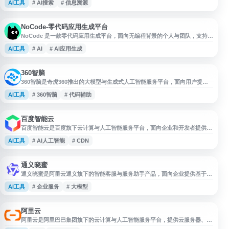
AI工具
# AI搜索
# 信息溯源
案，并提供结果溯源，帮助用户更高效地获取相对可靠的信息。该工具适合用
于行业资料查询、消费趋势了解、用户痛点挖掘、产品使用场景分析和内容策
划参考，尤其适合电商运营、选品调研、短视频脚本和详情页文案前期的信息
NoCode-零代码应用生成平台
NoCode 是一款零代码应用生成平台，面向无编程背景的个人与团队，支持通
过自然语言和对话方式快速生成应用、网站和交互页面。平台可用于创建个人
AI工具
# AI
# AI应用生成
效率工具、产品原型、业务页面等场景，结合 AI 与大语言模型能力，帮助用
户降低开发门槛，更便捷地将创意转化为可用的数字化工具。
360智脑
360智脑是奇虎360推出的大模型与生成式人工智能服务平台，面向用户提供
智能问答、内容生成、文本处理、代码辅助、办公提效等 AI 能力。平台结合
AI工具
# 360智脑
# 代码辅助
360在搜索、安全和互联网服务领域的技术积累，支持多场景智能交互与应用
体验，适合用于日常学习、信息整理、创作辅助和工作效率提升。
百度智能云
百度智能云是百度旗下云计算与人工智能服务平台，面向企业和开发者提供云
服务器、云数据库、对象存储、CDN、物联网、域名注册等基础云服务，以及
AI工具
# AI人工智能
# CDN
大数据、AI 人工智能、文心大模型等云智一体能力，支持应用部署、数据处
理和产业智能化转型。
通义晓蜜
通义晓蜜是阿里云通义旗下的智能客服与服务助手产品，面向企业提供基于大
模型的对话式服务能力，可用于在线客服、知识问答、业务咨询、工单辅助等
AI工具
# 企业服务
# 大模型
场景。产品支持结合企业知识库与业务流程，帮助提升客户服务效率与响应质
量，适用于电商、金融、政务、企业服务等需要智能化服务支持的领域。
阿里云
阿里云是阿里巴巴集团旗下的云计算与人工智能服务平台，提供云服务器、云
数据库、存储、网络、安全、域名注册与备案等基础云产品，并覆盖大数据分