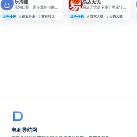
乐淘佳
易店无忧
乐淘佳是一家专业的电商店
易店无忧是专注于网店转让
铺转让交易平台，为买卖双
与电商入驻服务的平台，提
方提供安全、便捷的网店交
供天猫转让、淘宝店铺转
业务外包
# 商标注册
# 商标转让
业务外包
# 京东入驻
# 天猫入驻
易服务。平台主要业务涵盖
让、京店商城转让、网店出
天猫店铺转让、淘宝店铺买
售、天猫入驻及京店入驻等
卖、天猫入驻代理、商标转
相关服务。平台覆盖多类电
让及商标注册等服务。 平台
商店铺交易需求，适合有购
拥有海量优质店铺资源，涵
买、出售或入驻天猫、淘宝
盖多个类目和经营类型，支
等网店需求的用户了解店铺
持用户根据行业、信誉等
资源与交易服务。
级、价格区间等条件筛选匹
配店铺。乐淘佳为交易双方
提供店铺评估、合同签订、
过户办理等全流程服务，确
保交易合规透明。 对于希
电商导航网