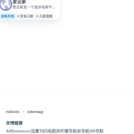
爱店家
爱店家是一个提供电商平台
入驻相关服务的网站，围绕
商家开店、平台规则、资质
业务外包
# 京东入驻
# 入驻流程
准备、入驻流程等内容提供
信息参考与服务支持。网站
内容适合关注天猫、京东等
电商平台开店需求的企业和
商家浏览，帮助用户了解店
铺入驻条件、流程及相关注
意事项。
robots
sitemap
友情链接
AllEmoticon
流量刊
闪电图床
柠檬导航
奈导航
XR导航