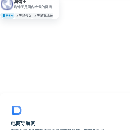
淘铺王
淘铺王是国内专业的网店转
让交易平台，主要提供天猫
店铺转让、淘宝店铺转让、
业务外包
# 天猫代入驻
# 天猫商城转让
天猫代入驻及网店出售等服
务。平台聚合海量在售店铺
资源，帮助卖家快速获取经
营资质，缩短开店周期，适
合品牌方快速入驻、运营团
队搭建店铺矩阵、跨境卖家
回流国内电商等场景。相比
从零申请店铺，通过淘铺王
购买网店可有效规避类目审
核、品牌资质等门槛，抢占
旺季窗口期。平台涵盖天猫
商城转让、淘宝老店交易等
电商导航网