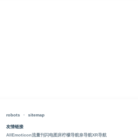
robots
sitemap
友情链接
AllEmoticon
流量刊
闪电图床
柠檬导航
奈导航
XR导航