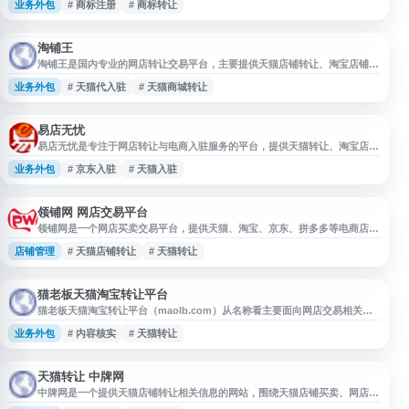
业务外包
# 商标注册
# 商标转让
理、商标转让及商标注册等服务。 平台拥有海量优质店铺资源，涵盖多个类
目和经营类型，支持用户根据行业、信誉等级、价格区间等条件筛选匹配店
铺。乐淘佳为交易双方提供店铺评估、合同签订、过户办理等全流程服务，确
保交易合规透明。 对于希
淘铺王
淘铺王是国内专业的网店转让交易平台，主要提供天猫店铺转让、淘宝店铺转
让、天猫代入驻及网店出售等服务。平台聚合海量在售店铺资源，帮助卖家快
业务外包
# 天猫代入驻
# 天猫商城转让
速获取经营资质，缩短开店周期，适合品牌方快速入驻、运营团队搭建店铺矩
阵、跨境卖家回流国内电商等场景。相比从零申请店铺，通过淘铺王购买网店
可有效规避类目审核、品牌资质等门槛，抢占旺季窗口期。平台涵盖天猫商城
转让、淘宝老店交易等
易店无忧
易店无忧是专注于网店转让与电商入驻服务的平台，提供天猫转让、淘宝店铺
转让、京店商城转让、网店出售、天猫入驻及京店入驻等相关服务。平台覆盖
业务外包
# 京东入驻
# 天猫入驻
多类电商店铺交易需求，适合有购买、出售或入驻天猫、淘宝等网店需求的用
户了解店铺资源与交易服务。
领铺网 网店交易平台
领铺网是一个网店买卖交易平台，提供天猫、淘宝、京东、拼多多等电商店铺
转让与交易信息服务。网站汇集在售网店资源，支持网店出售、购买、价格发
店铺管理
# 天猫店铺转让
# 天猫转让
布及转让需求对接，适合关注天猫店铺转让、淘宝店铺转让、网店转让平台及
电商创业资源的用户参考。
猫老板天猫淘宝转让平台
猫老板天猫淘宝转让平台（maolb.com）从名称看主要面向网店交易相关需
求，涉及天猫店铺、淘宝店铺转让等信息服务。网站资料中同时出现欧洲杯直
业务外包
# 内容核实
# 天猫转让
播相关描述与关键词，可能存在内容与站点标题不一致的情况，建议收录前进
一步核实网站实际业务、页面内容及安全合规性。
天猫转让 中牌网
中牌网是一个提供天猫店铺转让相关信息的网站，围绕天猫店铺买卖、网店转
让等需求，整理展示相关服务内容与交易资讯。网站适合关注天猫转让、电商