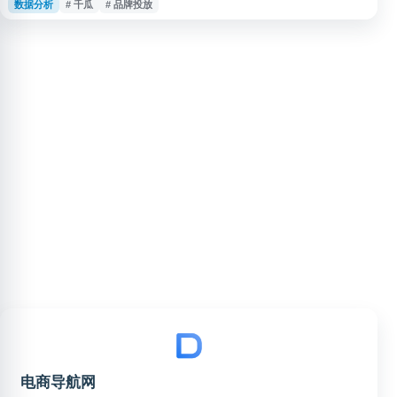
数据分析
# 千瓜
# 品牌投放
能。平台支持数据可视化分析、账号与内容管理、营销案例参考及种草策略辅
助，适用于品牌方、运营团队、MCN机构和内容营销从业者进行小红书运营
分析、达人筛选、投放评估与营销决策。
电商导航网