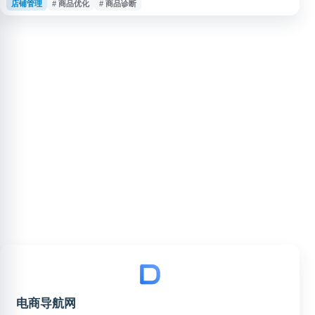
店铺管理
# 商品优化
# 商品诊断
题、属性、详情、发布规范等方面的完善情况。适合淘宝卖家进行商品维护、
提升商品基础质量与日常运营效率。
电商导航网