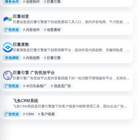
商务合作
# 创意制作
# 巨量引擎
作、达人合作、数据工具、行业解决方案等方向，帮助企业提升数字营销效
率。
巨量创意
巨量创意是巨量引擎旗下的创意素材工具入口，面向抖音电商、千川投放、本
地生活、内容带货等场景，提供创意灵感参考、素材生产辅助和投放素材准备
广告投放
# 内容创作
# 创意素材
支持。平台适合抖音小店卖家、投手、直播引流团队、多品类铺货商家、品牌
方及代运营公司，用于提升短视频和广告素材的产出效率，辅助进行多版本创
意测试与投放前准备。
巨量算数
巨量算数是巨量引擎旗下趋势洞察平台，提供抖音内容趋势、关键词热度、用
户画像和营销数据等分析能力。适合抖音电商卖家、内容运营、品牌商家和投
市场调研
# 内容趋势
# 巨量引擎
放团队用于市场调研、选品判断、短视频选题、达人合作和广告投放前的数据
参考，帮助了解用户兴趣变化与品类趋势，减少凭经验决策带来的试错成本。
巨量引擎 广告投放平台
巨量引擎广告投放平台是抖音集团旗下的一站式数字营销服务平台，支持在抖
音、今日头条、西瓜视频、懂车帝、穿山甲等多端资源进行广告投放。平台提
广告投放
# 今日头条推广
# 信息流广告
供信息流广告、精准定向、效果计费及营销管理能力，适用于品牌推广、线索
获取、应用推广、电商转化等场景，帮助企业触达目标用户并提升推广效率。
飞鱼CRM系统
飞
飞鱼CRM系统是巨量引擎旗下的客户线索与销售管理工具，面向企业广告投
放、获客转化和客户跟进场景，提供线索收集、客户管理、销售跟进、数据统
广告投放
# CRM
# 客户线索
计等功能。平台可帮助企业集中管理营销线索，提升销售协作效率，适用于需
要进行客户转化和运营管理的业务团队。