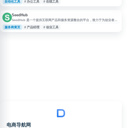
自动化工具
# 办公工具
# 在线工具
以工具箱形式聚合服务，便于提升信息处理效率，适合导航站收录为在线工
具、效率工具、实用工具类资源。
SeedHub
SeedHub 是一个提供互联网产品和服务资源整合的平台，致力于为创业者、
开发者和产品经理提供实用工具与信息。网站汇集了涵盖设计、开发、营销、
服务商黄页
# 产品经理
# 创业工具
数据分析等多个领域的优质资源，帮助用户快速找到所需的工具和服务。平台
内容包括但不限于在线工具推荐、开源项目介绍、行业资讯分享等，适合互联
网从业者进行日常工作参考和学习。SeedHub 界面简洁，分类清晰，用户可
以根据需
电商导航网