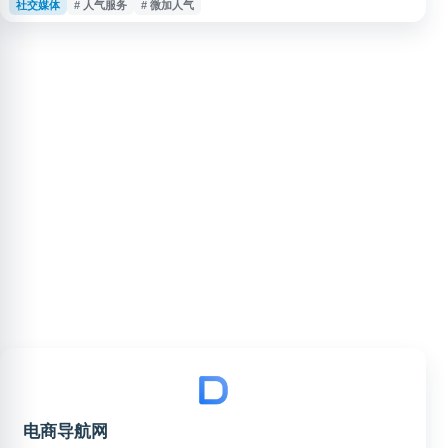
社交媒体
# 人气服务
# 微加人气
户。网站名称清晰，便于用户通过品牌词和网址快速定位，适合导航站作为工
具类或网络服务类站点收录展示。
电商导航网