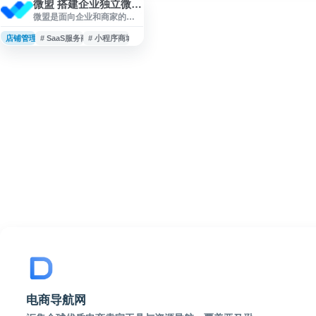
微盟 搭建企业独立微信商城
微盟是面向企业和商家的云
端商业及营销解决方案服务
商，提供小程序商城、微信
店铺管理
# SaaS服务商
# 小程序商城
商城、视频号开店、微商城
系统及新零售相关 SaaS 产
品，覆盖线上开店、会员管
理、营销推广、私域运营等
场景。平台致力于帮助商家
搭建独立数字化经营体系，
提升经营效率与全链路增长
能力。
电商导航网