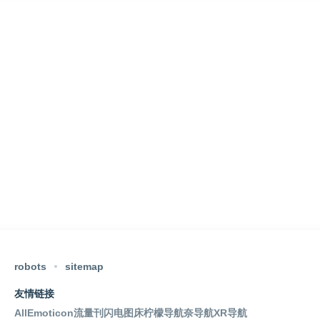
robots
sitemap
友情链接
AllEmoticon
流量刊
闪电图床
柠檬导航
奈导航
XR导航