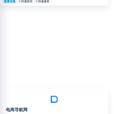
政策法规
# 快递投诉
# 快递服务
果不满意时，可通过该网站提交申诉，反映快递延误、丢失、损毁、服务态
度、收费争议等问题。网站提供申诉提交、进度查询及相关政策信息，适合需
要投诉快递公司或维护寄递服务权益的用户使用。
电商导航网