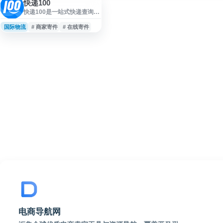
快递100
快递100是一站式快递查询与
寄件服务平台，提供快递单
号查询、运费价格查询、时
国际物流
# 商家寄件
# 在线寄件
效查询、在线寄件、商家寄
件、国际快递、同城快递及
大件物流等服务。平台支持
全球3000多家快递物流公
司，并面向企业和开发者提
供快递查询API、电子面单
API、寄件API等接口能力，
适用于个人用户、商家和企
业物流管理场景。
电商导航网