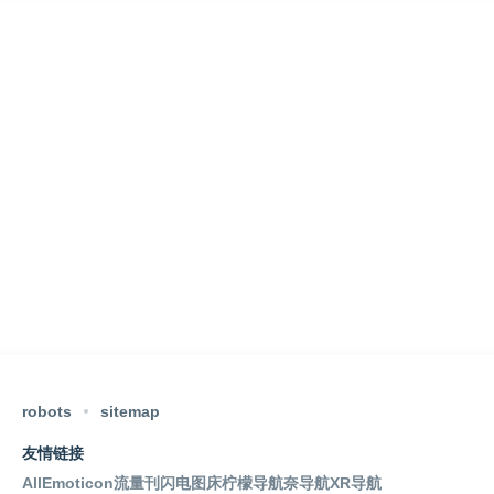
robots
sitemap
友情链接
AllEmoticon
流量刊
闪电图床
柠檬导航
奈导航
XR导航