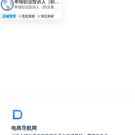
举报职业投诉人（职业索赔联合治理）
举报职业投诉人（职业索赔
联合治理）是淘宝面向商家
提供的职业投诉、职业索赔
店铺管理
# 恶意索赔
# 淘宝商家
相关线索举报与治理入口。
商家可通过该页面提交疑似
异常投诉、恶意索赔等情
况，配合平台进行信息核验
和风险处理，帮助维护正常
交易秩序与商家经营环境。
电商导航网