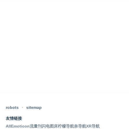
robots
sitemap
友情链接
AllEmoticon
流量刊
闪电图床
柠檬导航
奈导航
XR导航