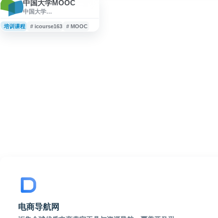
中国大学MOOC
中国大学
MOOC（icourse163）是由
爱课程网与网易云课堂合作
培训课程
# icourse163
# MOOC
推出的中文在线学习平台，
提供来自国内高校的MOOC
课程、大学公开课和视频公
开课资源。平台涵盖多学科
课程内容，支持在线学习、
课程考核与认证证书申请，
适合学生、职场人士及希望
提升知识技能的学习者使
用。
电商导航网