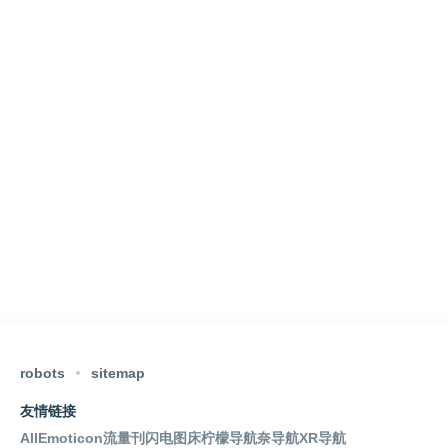
robots
sitemap
友情链接
AllEmoticon
流量刊
闪电图床
柠檬导航
奈导航
XR导航