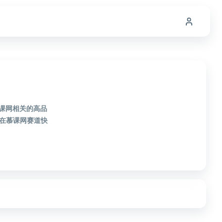
慕课网相关的高品
在慕课网赛道快