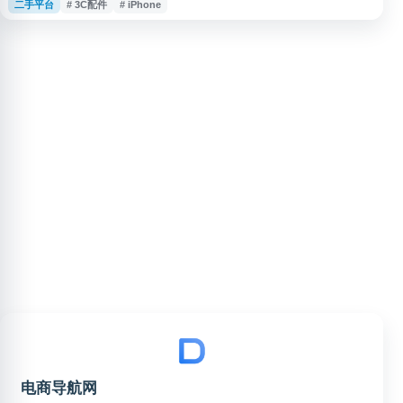
二手平台
# 3C配件
# iPhone
一验、真机实拍、售后服务及 7 天无理由退货，支持花呗分期、白条支付和组
合支付等方式，适合用户选购高成色二手数码设备。
电商导航网