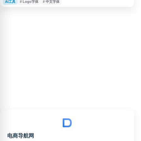
AI工具
# Logo字体
# 中文字体
版人员、品牌视觉从业者及字体爱好者在海报、Logo、截图、包装等场景中
识别中文或英文字体，辅助完成字体查询、字体对比和设计参考。
电商导航网