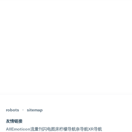
robots
sitemap
友情链接
AllEmoticon
流量刊
闪电图床
柠檬导航
奈导航
XR导航