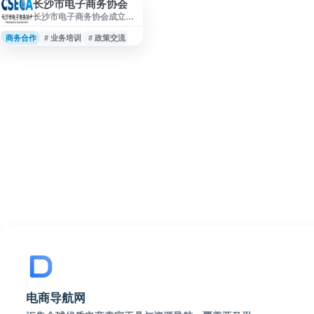
长沙市电子商务协会
长沙市电子商务协会成立于
2014年，是由长沙市从事电
子商务研究、应用、服务的
商务合作
# 业务培训
# 政策交流
企事业单位、社会组织和个
人自愿组成的地方性、行业
性、非营利性社会组织。协
会接受长沙市民政局和长沙
市商务局的业务指导和监督
管理。 协会主要职能包括：
开展电子商务行业调研与政
策建议、制定行业规范与标
准、组织业务培训与学术交
流、推动企业间合作与资源
对接、维护会员合法权益、
承接政府委托的行业
电商导航网