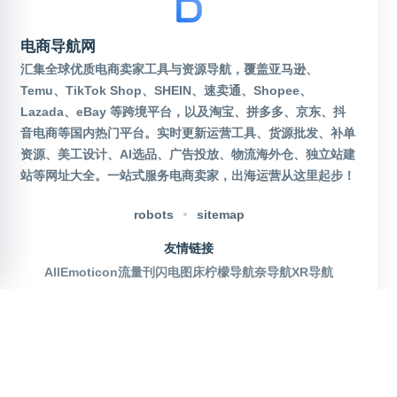
电商导航网
汇集全球优质电商卖家工具与资源导航，覆盖亚马逊、
Temu、TikTok Shop、SHEIN、速卖通、Shopee、
Lazada、eBay 等跨境平台，以及淘宝、拼多多、京东、抖
音电商等国内热门平台。实时更新运营工具、货源批发、补单
资源、美工设计、AI选品、广告投放、物流海外仓、独立站建
站等网址大全。一站式服务电商卖家，出海运营从这里起步！
robots
sitemap
友情链接
AllEmoticon
流量刊
闪电图床
柠檬导航
奈导航
XR导航
官方公众号
沪ICP备2025115155号