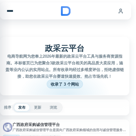
跳到内容
政采云平台
电商导航网为您奉上2026年最新的政采云平台工具与服务商资源指
南。本标签页已为您聚合3款政采云平台相关的高品质大卖应用，涵
盖等业内公认的实用站点。所有收录均经过多维度评估，拒绝虚假链
接，助您在政采云平台赛道快速提效、抢占市场先机！
收录了 3 个网站
排序
发布
更新
浏览
广西政府采购诚信管理平台
广西政府采购诚信管理平台是面向广西政府采购领域的信用与诚信管理服务入
口，依托政采云相关体系，服务于政府采购电子化交易、监管和管理流程。平