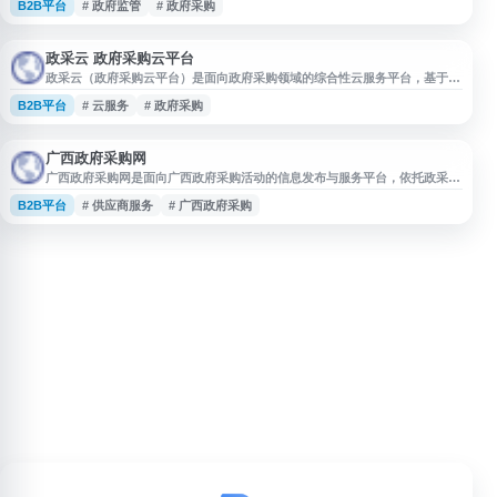
B2B平台
# 政府监管
# 政府采购
台适合供应商、采购单位及相关从业者了解政府采购法、采购方式、采购流
程、信用记录和合规要求，帮助企业在参与政府采购、单位采购、B2B采购及
政采云平台业务前掌握准入规则与监管要求，降低合规风险。
政采云 政府采购云平台
政采云（政府采购云平台）是面向政府采购领域的综合性云服务平台，基于互
联网、云计算和大数据技术，提供政府采购电子化交易、采购管理、网上监管
B2B平台
# 云服务
# 政府采购
和在线服务等功能。平台覆盖政府采购全流程及多类用户场景，支持采购信息
发布、交易办理、流程管理和服务协同，适用于了解政采云官网、政府采购平
台、采购方式、采购流程及相关云服务信息。
广西政府采购网
广西政府采购网是面向广西政府采购活动的信息发布与服务平台，依托政采云
平台提供政府采购公告、采购流程、电子化交易、网上监管和相关服务信息。
B2B平台
# 供应商服务
# 广西政府采购
网站覆盖政府采购项目全流程，方便采购人、供应商、代理机构及监管部门查
询政策法规、项目信息和业务办理入口。