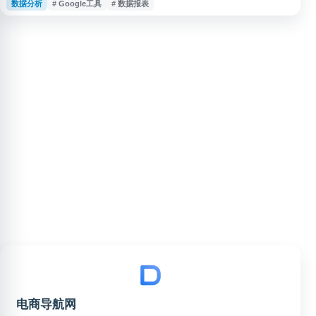
数据分析
# Google工具
# 数据报表
集用户访问数据，提供实时流量监控、受众群体分析、流量来源追踪、用户行
为路径、转化目标设置等核心功能。用户可通过可视化报表查看页面浏览量、
跳出率、会话时长、地理位置分布等关键指标，支持自定义事件追踪和电
电商导航网