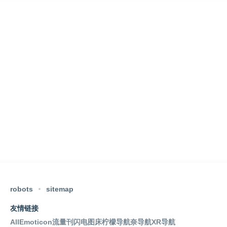
robots
sitemap
友情链接
AllEmoticon
流量刊
闪电图床
柠檬导航
奈导航
XR导航