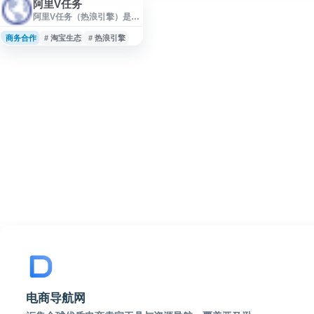
阿里V任务
阿里V任务（热浪引擎）是阿
里巴巴旗下内容营销服务平
台，面向商家、品牌与内容
商务合作
# 淘宝生态
# 热浪引擎
创作者，提供货品推广、达
人合作、内容营销和营销任
务管理等服务。平台连接淘
宝生态内的商品资源与创作
者资源，帮助商家提升内容
种草与转化效率，也为创作
者提供内容创业和商业合作
机会。
电商导航网