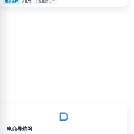
培训课程
# BAT
# 互联网大厂
面向程序员、软件工程师及希望进入阿里巴巴、腾讯、字节跳动、华为等企业
的求职者，提供与求职流程、面试准备和职场成长相关的参考信息，帮助用户
了解互联网行业招聘动态与职业发展方向。
电商导航网