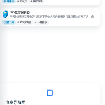
培训课程
# 知识库
# 素材模板
对于电商卖家、运营助理、内容电商从业者和团队培训场景，它可作为资料搜
集与知识库补充渠道，帮助提升信息检索效率。使用时需注意资源来源、版权
授权及内容真实性，避免直接商用或盲目依赖。
365微信编辑器
365微信编辑器是微梦传媒旗下的公众号内容编辑与微信图文排版工具，提供
正版素材、模板、动图图库、文章一键排版、微信图文美化、实时预览、一键
文案工具
# 365编辑器
# 一键排版
秒刷及多平台同步等功能，适用于新媒体运营人员进行公众号文章编辑、内容
排版和多样化运营。
电商导航网