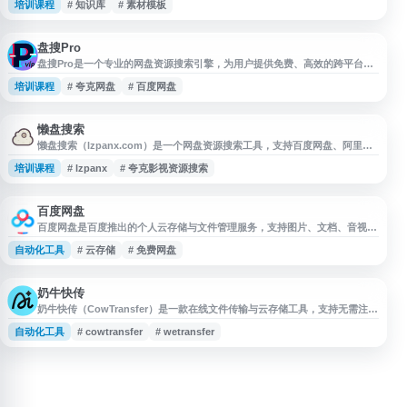
培训课程
# 知识库
# 素材模板
对于电商卖家、运营助理、内容电商从业者和团队培训场景，它可作为资料搜
集与知识库补充渠道，帮助提升信息检索效率。使用时需注意资源来源、版权
授权及内容真实性，避免直接商用或盲目依赖。
盘搜Pro
盘搜Pro是一个专业的网盘资源搜索引擎，为用户提供免费、高效的跨平台网
盘资源检索服务。该平台支持搜索阿里云盘、百度网盘、夸克网盘、迅雷网
培训课程
# 夸克网盘
# 百度网盘
盘、UC网盘、蓝奏云盘和115网盘等主流网盘中的公开分享资源，帮助用户快
速定位所需文件。盘搜Pro采用简洁的搜索界面设计，用户只需输入关键词即
可获取相关网盘资源链接。作为网盘资源聚合搜索工具，盘搜Pro适用于查找
学习资料、软
懒盘搜索
懒盘搜索（lzpanx.com）是一个网盘资源搜索工具，支持百度网盘、阿里云
盘、夸克网盘等平台资源检索，用户可用于查找学习资料、文档、影视等网盘
培训课程
# lzpanx
# 夸克影视资源搜索
分享内容。网站提供关键词搜索服务，帮助用户快速定位相关资源链接，适合
有网盘资料查找需求的用户参考使用。
百度网盘
百度网盘是百度推出的个人云存储与文件管理服务，支持图片、文档、音视频
等多类型文件的上传备份、在线查看、分享与下载。用户可通过电脑、手机、
自动化工具
# 云存储
# 免费网盘
电视等多终端访问和同步文件，适用于资料存储、文件传输、资源分享、离线
下载等场景。
奶牛快传
奶牛快传（CowTransfer）是一款在线文件传输与云存储工具，支持无需注册
上传和下载文件，适用于视频、音频、图片及大文件分享等场景。网站提供免
自动化工具
# cowtransfer
# wetransfer
费云盘空间，并支持会员扩容，面向创意人、广告从业者、内容创作者及需要
跨设备、跨地区传输资料的用户，帮助提升文件发送、接收和临时存储效率。