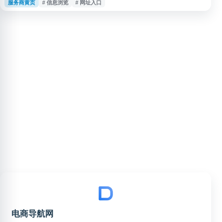
服务商黄页
# 信息浏览
# 网址入口
通过该网址访问麦淘网相关页面，了解其提供的具体内容、功能服务及最新信
息。
电商导航网