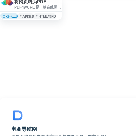
将网页转为PDF
PDFmyURL 是一款在线网页
转 PDF 工具，支持将单个网
页、整个网站或原始 HTML
自动化工具
# API集成
# HTML转PDF
转换为高质量 PDF 文件。用
户无需安装软件，可通过网
页工具直接生成 PDF，也可
使用 HTML to PDF API 集成
到业务系统中。该服务适用
于网页存档、内容导出、报
表生成和自动化文档处理等
场景，自 2008 年起为多类用
户提供网页转 PDF 解决方
案。
电商导航网