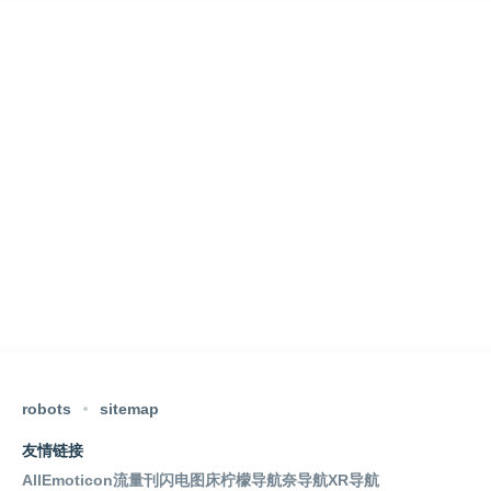
robots
sitemap
友情链接
AllEmoticon
流量刊
闪电图床
柠檬导航
奈导航
XR导航