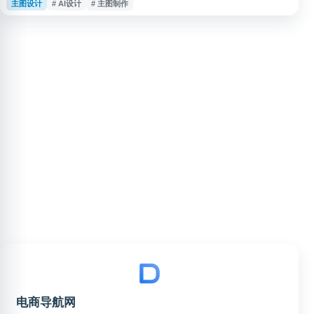
主图设计
# AI设计
# 主图制作
辑、制作与下载，适用于商品展示、店铺装修、营销活动等电商视觉设计需
求。
电商导航网