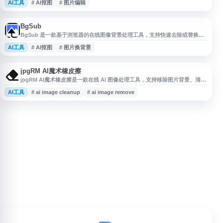
AI工具
# AI抠图
# 图片编辑
景，实现一键抠图。平台支持人像、商品、动物等多种主体类型的智能识别，
适用于电商产品图、证件照处理、设计素材制作等场景。 该工具采用深度学
习算法，能够准确处理复杂边缘和细节部分，如头发丝、透明物体等。处理后
的图片可导出为透
BgSub
BgSub 是一款基于浏览器的在线图像背景处理工具，支持快速去除或替换图
片背景。该工具采用本地化处理技术，所有操作均在用户浏览器端完成，无需
AI工具
# AI抠图
# 图片换背景
上传图像至服务器，有效保护用户隐私和数据安全。用户只需上传图片，系统
即可在约5秒内自动识别并消除背景，或替换为纯色、渐变色或自定义图片背
景。工具还提供智能颜色调整功能，可根据新背景自动优化主体颜色，使合成
效果更自然。Bg
jpgRM AI魔术橡皮擦
jpgRM AI魔术橡皮擦是一款在线 AI 图像处理工具，支持移除图片背景、清除
不需要的物体、水印或瑕疵，并自动补全背景区域。网站面向图片修复、AI
AI工具
# ai image cleanup
# ai image remove
去除、背景处理和图像清理等场景，可用于电商图片、社交媒体素材、设计制
图等日常需求，提供基于 AI 的图片修补与背景移除服务。