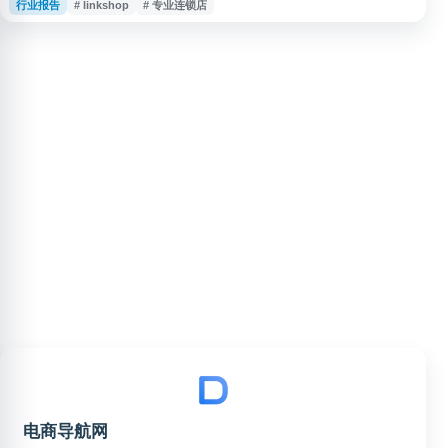
行业报告
# linkshop
# 专业连锁店
心、超市、便利店、百货、专业连锁、线上零售等业态，并关注商业地产、零
售服务商、品牌厂商及消费市场动态，适合零售从业者获取行业信息与资源参
考。
电商导航网