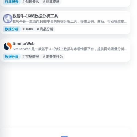
行业报告
# 创投资讯
# 商业资讯
容覆盖创业公司、上市企业、资本市场与行业趋势，适合关注科技创新、商业
变化、投资机会和产业发展的用户获取资讯参考。
数智牛-1688数据分析工具
数智牛是一款面向1688平台的数据分析工具，提供店铺、商品、行业等维度的
数据查看与分析服务，帮助用户了解市场趋势、商品表现和运营数据。网站适
数据分析
# 1688
# 商品分析
合1688商家、电商运营人员及数据分析需求用户，用于辅助选品、优化经营决
策和提升平台运营效率。
SimilarWeb
SimilarWeb 是一款基于 AI 的线上数据与市场情报平台，提供网站流量分析、
竞争对手研究、行业趋势洞察和消费者行为数据。用户可通过 SimilarWeb 了
数据分析
# 市场情报
# 消费者行为
解不同网站的访问来源、受众特征、流量变化及市场表现，辅助开展竞品分
析、数字营销、商业决策和增长策略制定。