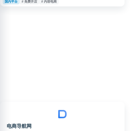
国内平台
# 免费开店
# 内容电商
频号内容、直播等场景进行商品展示与交易，适合希望在微信渠道开展线上经
营的个人或企业了解和使用。
电商导航网