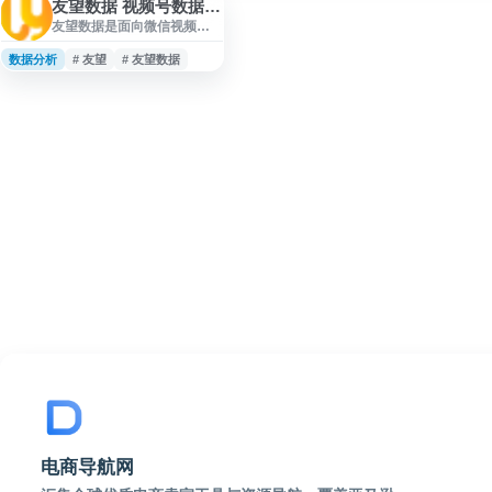
友望数据 视频号数据分析平台
友望数据是面向微信视频号
电商与直播生态的数据分析
平台，提供视频号达人带货
数据分析
# 友望
# 友望数据
能力分析、直播数据监测、
小店数据追踪、商品与品牌
榜单等服务。平台覆盖视频
号直播数据、带货达人榜、
商品榜、小店榜等信息，帮
助商家进行选品、达人合作
评估、运营监测与品牌数据
分析。
电商导航网