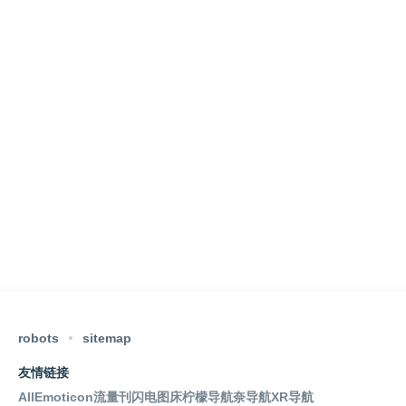
robots
sitemap
友情链接
AllEmoticon
流量刊
闪电图床
柠檬导航
奈导航
XR导航