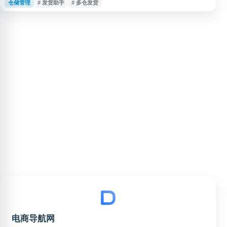
仓储管理
# 发货助手
# 多仓发货
台涵盖多类代发商品，支持发货助手与超时赔付等服务，适合需要礼品代发、
店铺补单发货及电商物流辅助的用户参考使用。
电商导航网