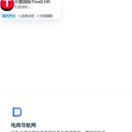
天猫国际Tmall.HK
天猫国际
Tmall.HK（www.tmall.hk）
是阿里巴巴旗下跨境进口零
国内平台
# 品类分析
# 天猫国际
售平台的官方入口，主要面
向中国内地消费者提供海外
正品直购服务。平台覆盖美
妆个护、母婴用品、保健食
品、服饰箱包等进口消费品
类，商品来源包括日韩、欧
美、澳新等地区的国际品
牌。对于跨境电商从业者和
品牌方而言，该站点可作为
市场调研工具，用于观察进
口商品在国内的品类布局、
定价策略、营销节奏及消
电商导航网