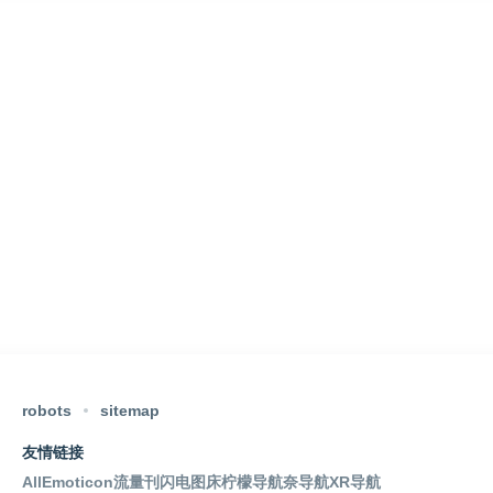
robots
sitemap
友情链接
AllEmoticon
流量刊
闪电图床
柠檬导航
奈导航
XR导航