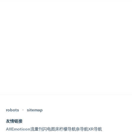
robots
sitemap
友情链接
AllEmoticon
流量刊
闪电图床
柠檬导航
奈导航
XR导航