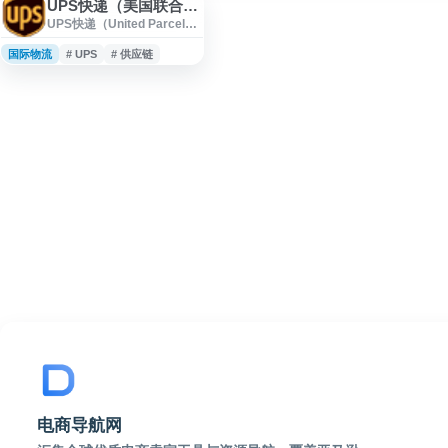
UPS快递（美国联合包裹运送服务公司）
UPS快递（United Parcel
Service）是全球知名的包裹
递送与物流服务提供商，官
国际物流
# UPS
# 供应链
网提供国际快递、国内配
送、包裹追踪、运费与时效
查询、寄件下单、网点查询
及企业物流解决方案等功
能。用户可通过 UPS 官网管
理货件、获取清关与供应链
服务信息，适用于个人寄
件、跨境电商及企业物流需
求。
电商导航网