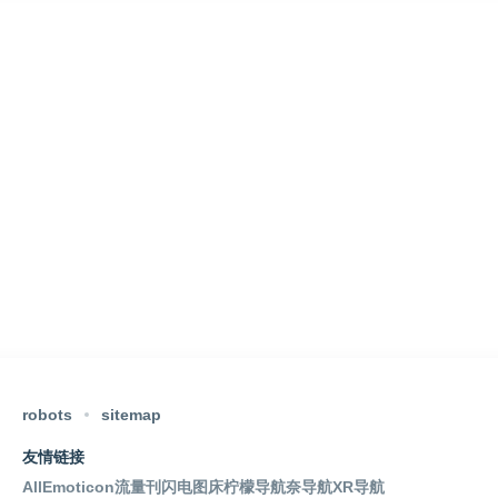
robots
sitemap
友情链接
AllEmoticon
流量刊
闪电图床
柠檬导航
奈导航
XR导航