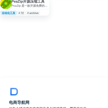
PeaZip开源压缩工具
PeaZip 是一款开源免费的文
件压缩与归档工具，支持
Windows、macOS 和 Linux
自动化工具
# 7Z
# archive
平台。软件可用于创建、打
开和解压 ZIP、RAR、7Z、
TAR 等常见压缩包，并兼容
200 多种归档格式，同时提
供文件压缩、加密、安全删
除、分卷压缩等功能，适合
日常文件管理、备份与跨平
台压缩解压使用。
电商导航网