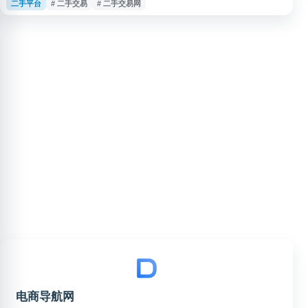
二手平台
# 二手交易
# 二手交易网
的外观与功能检测，并设有质检中心和验机师团队，帮助用户在二手交易中提
升商品信息透明度。用户可通过转转APP进行发布、购买、估价、回收及客服
咨询等操作。
电商导航网