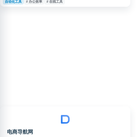
自动化工具
# 办公效率
# 在线工具
资料处理、效率辅助、常用查询或软件相关操作的用户访问，可作为个人和办
公场景中的便捷工具导航平台。
电商导航网