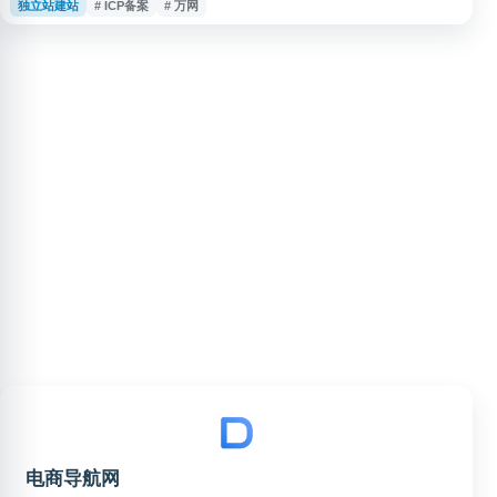
独立站建站
# ICP备案
# 万网
业用户和创业团队，覆盖网站上线前后的基础上云需求，帮助用户完成域名选
购、解析配置、网站搭建与合规备案等流程，适合作为域名注册和企业建站服
务入口参考。
电商导航网