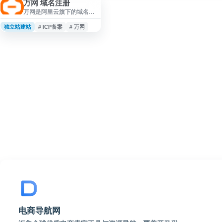
万网 域名注册
万网是阿里云旗下的域名与
建站服务平台，提供域名注
册、域名查询、域名管理、
独立站建站
# ICP备案
# 万网
网站建设、ICP备案、企业资
质及软著相关服务。平台面
向个人站长、企业用户和创
业团队，覆盖网站上线前后
的基础上云需求，帮助用户
完成域名选购、解析配置、
网站搭建与合规备案等流
程，适合作为域名注册和企
业建站服务入口参考。
电商导航网