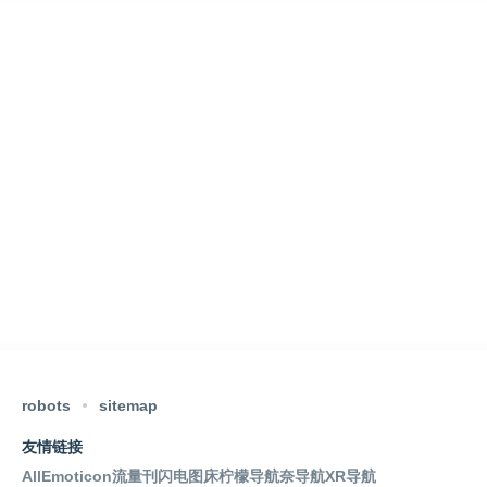
robots
sitemap
友情链接
AllEmoticon
流量刊
闪电图床
柠檬导航
奈导航
XR导航