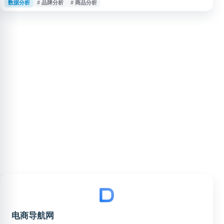
数据分析
# 品牌分析
# 商品分析
据、热门商品分析、账号数据监控和品牌分析等功能，辅助内容运营、账号涨
粉、电商选品与营销决策，适用于快手运营、商家及品牌方参考使用。
电商导航网