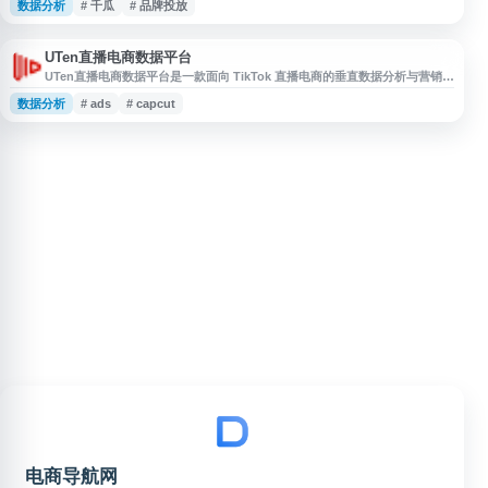
数据分析
# 千瓜
# 品牌投放
能。平台支持数据可视化分析、账号与内容管理、营销案例参考及种草策略辅
助，适用于品牌方、运营团队、MCN机构和内容营销从业者进行小红书运营
分析、达人筛选、投放评估与营销决策。
UTen直播电商数据平台
UTen直播电商数据平台是一款面向 TikTok 直播电商的垂直数据分析与营销服
务工具，提供达人、商家、流量、短视频与直播带货相关数据支持，帮助用户
数据分析
# ads
# capcut
进行账号筛选、合作匹配、内容与投放分析，提升直播电商运营和带货效率。
平台适用于跨境电商商家、TikTok 达人及直播电商从业者参考使用。
电商导航网