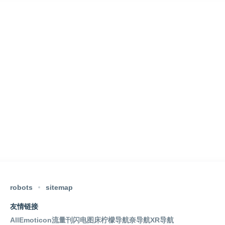
robots
sitemap
友情链接
AllEmoticon
流量刊
闪电图床
柠檬导航
奈导航
XR导航