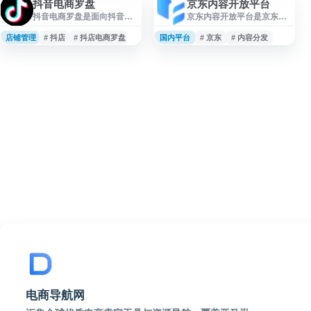
抖音电商罗盘
京东内容开放平台
抖音电商罗盘是面向抖音电
京东内容开放平台是京东面
商生态的统一数据分析平
向创作者、机构及合作伙伴
台，为抖音小店商家、达人
提供的内容服务入口，支持
店铺管理
# 抖店
# 抖店电商罗盘
国内平台
# 京东
# 内容分发
及机构提供经营数据洞察与
内容发布、账号管理、数据
决策支持。平台围绕内容流
查看等功能，帮助用户在京
量、商品供应链、用户私域
东生态内进行内容创作与运
等核心场景，提供内容优
营。平台适用于商品种草、
化、服务提升、流量投放、
导购内容、品牌营销和内容
选品营销和用户转化等分析
分发等场景，为商家、达人
功能，帮助用户更高效地了
及内容机构提供规范化的内
解经营表现、优化运营策
容管理与合作支持。
略，适用于抖音电商日常运
营与数据管理。
电商导航网